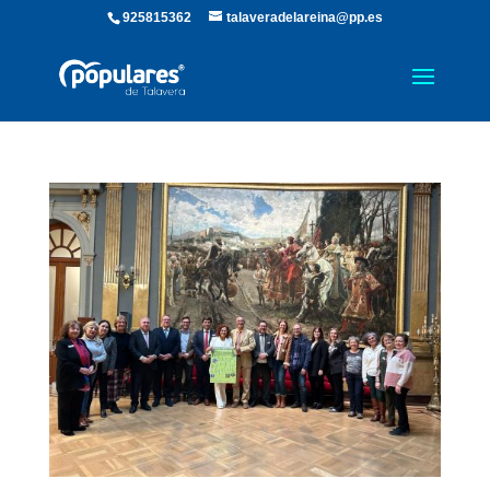
925815362
talaveradelareina@pp.es