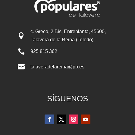
c. Greco, 2 Bis, Entreplanta, 45600,

Talavera de la Reina (Toledo)

925 815 362

talaveradelareina@pp.es
SÍGUENOS