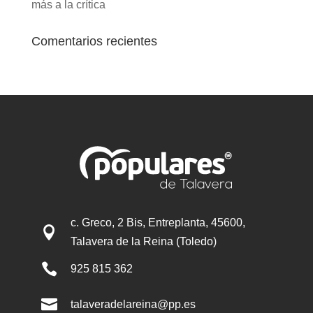
más a la crítica
Comentarios recientes
c. Greco, 2 Bis, Entreplanta, 45600,

Talavera de la Reina (Toledo)

925 815 362

talaveradelareina@pp.es