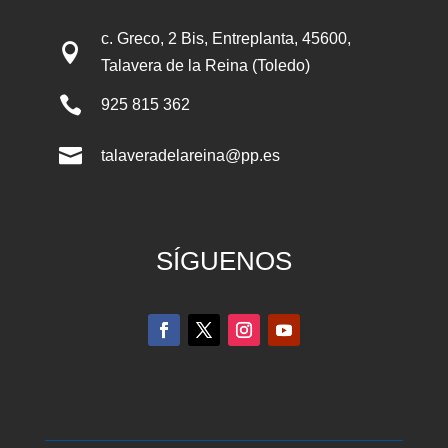
c. Greco, 2 Bis, Entreplanta, 45600,

Talavera de la Reina (Toledo)

925 815 362

talaveradelareina@pp.es
SÍGUENOS