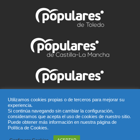
© Partido Popular de Talavera – C/ Greco, 2 BIS –
Utilizamos cookies propias o de terceros para mejorar su
experiencia.
Entreplanta, 45600, Talavera de la Reina (Toledo),
Si continúa navegando sin cambiar la configuración,
Teléfono 925 815 362
consideramos que acepta el uso de cookies de nuestro sitio.
Puede obtener más información en nuestra página de
El uso de este sitio implica la aceptación del
aviso legal
,
Política de Cookies.
la
política de privacidad
y la
política de cookies
del
Partido Popular