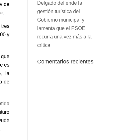
Delgado defiende la
e de
gestión turística del
o».
Gobierno municipal y
 tres
lamenta que el PSOE
400 y
recurra una vez más a la
crítica
 que
Comentarios recientes
ue es
, la
ía de
rtido
turo
ayude
».