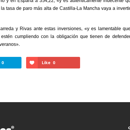
año y en España a 354,22, «y es auténticamente indecente qu
la tasa de paro más alta de Castilla-La Mancha vaya a inverti
arreda y Rivas ante estas inversiones, «y es lamentable que
 estén cumpliendo con la obligación que tienen de defender
averanos».
0
Like
0