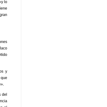
«y lo
iene
 gran
ones
laco
tido
os y
o que
e».
 del
incia