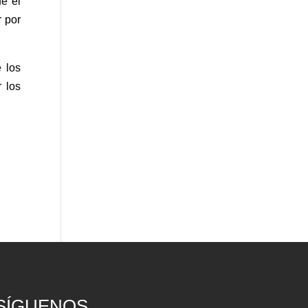
e el
r por
 los
 los
SÍGUENOS