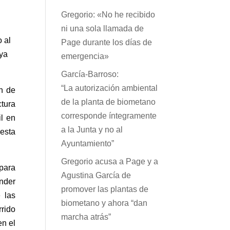
Gregorio: «No he recibido
ni una sola llamada de
 al
Page durante los días de
aya
emergencia»
García-Barroso:
“La autorización ambiental
n de
de la planta de biometano
ctura
corresponde íntegramente
l en
a la Junta y no al
 esta
Ayuntamiento”
Gregorio acusa a Page y a
para
Agustina García de
ender
promover las plantas de
 las
biometano y ahora “dan
rrido
marcha atrás”
en el