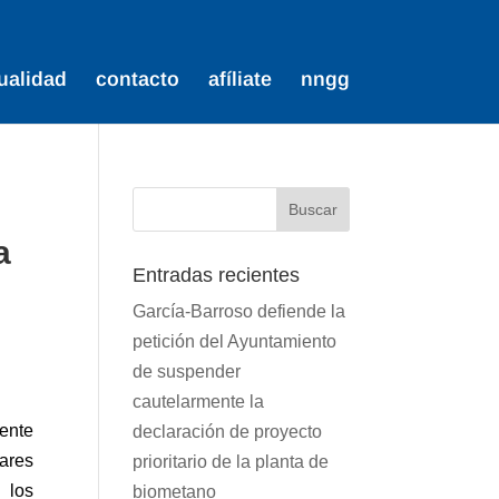
ualidad
contacto
afíliate
nngg
a
Entradas recientes
García-Barroso defiende la
petición del Ayuntamiento
de suspender
cautelarmente la
dente
declaración de proyecto
lares
prioritario de la planta de
 los
biometano