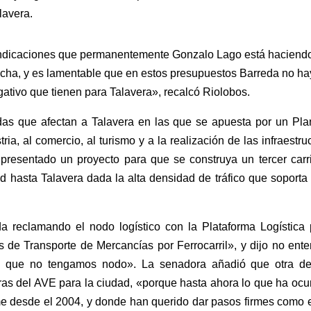
lavera.
indicaciones que permanentemente Gonzalo Lago está haciendo
ncha, y es lamentable que en estos presupuestos Barreda no h
egativo que tienen para Talavera», recalcó Riolobos.
s que afectan a Talavera en las que se apuesta por un Pla
ia, al comercio, al turismo y a la realización de las infraestru
presentado un proyecto para que se construya un tercer carri
d hasta Talavera dada la alta densidad de tráfico que soporta
reclamando el nodo logístico con la Plataforma Logística 
as de Transporte de Mercancías por Ferrocarril», y dijo no ent
a que no tengamos nodo». La senadora añadió que otra de
ras del AVE para la ciudad, «porque hasta ahora lo que ha ocu
me desde el 2004, y donde han querido dar pasos firmes como 