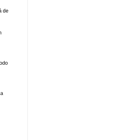
á de
n
todo
la