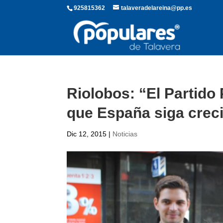
925815362
talaveradelareina@pp.es
Riolobos: “El Partido 
que España siga crec
Dic 12, 2015
|
Noticias