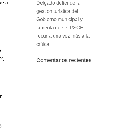
ue a
Delgado defiende la
gestión turística del
Gobierno municipal y
lamenta que el PSOE
recurra una vez más a la
crítica
o
r,
Comentarios recientes
ón
8