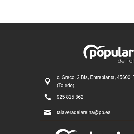
c. Greco, 2 Bis, Entreplanta, 45600,

(Toledo)

925 815 362

talaveradelareina@pp.es