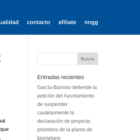
ualidad
contacto
afíliate
nngg
E
Entradas recientes
García-Barroso defiende la
petición del Ayuntamiento
de suspender
cautelarmente la
pal
declaración de proyecto
“que
prioritario de la planta de
.
biometano