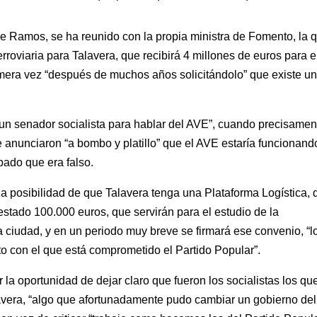
me Ramos, se ha reunido con la propia ministra de Fomento, la 
rroviaria para Talavera, que recibirá 4 millones de euros para e
rimera vez “después de muchos años solicitándolo” que existe u
 un senador socialista para hablar del AVE”, cuando precisamen
 anunciaron “a bombo y platillo” que el AVE estaría funcionand
bado que era falso.
la posibilidad de que Talavera tenga una Plataforma Logística, 
ado 100.000 euros, que servirán para el estudio de la
a ciudad, y en un periodo muy breve se firmará ese convenio, “l
o con el que está comprometido el Partido Popular”.
la oportunidad de dejar claro que fueron los socialistas los qu
avera, “algo que afortunadamente pudo cambiar un gobierno del