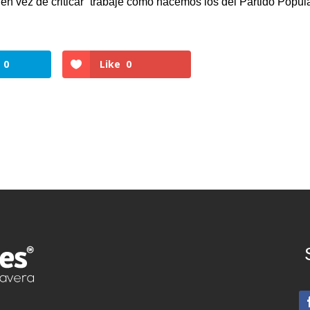
 en vez de criticar “trabaje como hacemos los del Partido Popul
0
Like
0