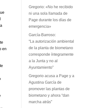
Gregorio: «No he recibido
que
ni una sola llamada de
l
Page durante los días de
na
emergencia»
García-Barroso:
“La autorización ambiental
te
de la planta de biometano
o en
corresponde íntegramente
a la Junta y no al
de
Ayuntamiento”
Gregorio acusa a Page y a
o
Agustina García de
promover las plantas de
biometano y ahora “dan
e
marcha atrás”