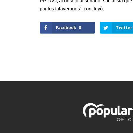
PP”. Así, aconsejó al senador socialista que
por los talaveranos”, concluyó.
Facebook
0
Twitter