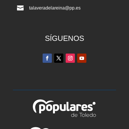

talaveradelareina@pp.es
SÍGUENOS