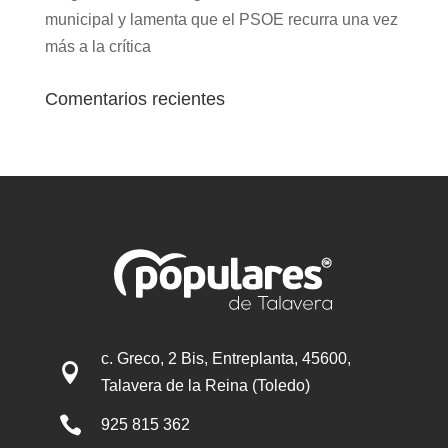
municipal y lamenta que el PSOE recurra una vez
más a la crítica
Comentarios recientes
c. Greco, 2 Bis, Entreplanta, 45600,

Talavera de la Reina (Toledo)

925 815 362