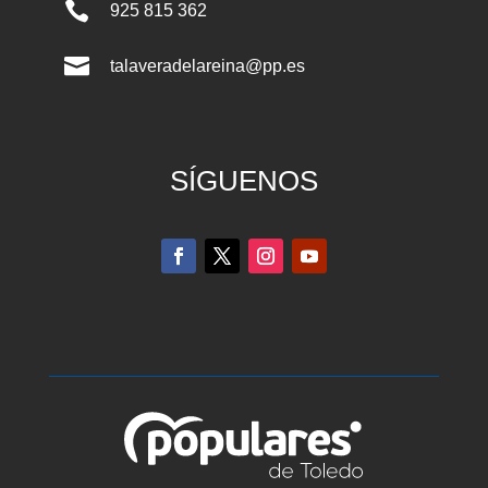

925 815 362

talaveradelareina@pp.es
SÍGUENOS