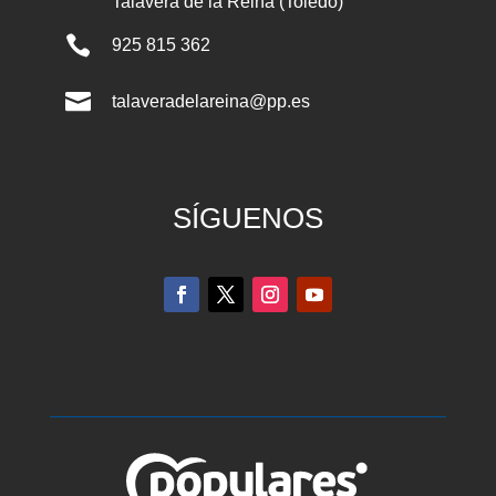
Talavera de la Reina (Toledo)

925 815 362

talaveradelareina@pp.es
SÍGUENOS