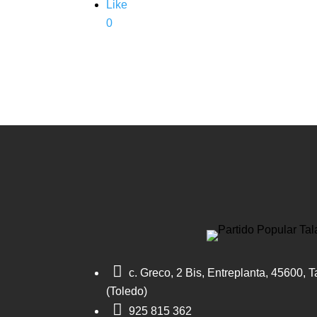
Like
0

c. Greco, 2 Bis, Entreplanta, 45600, 
(Toledo)

925 815 362