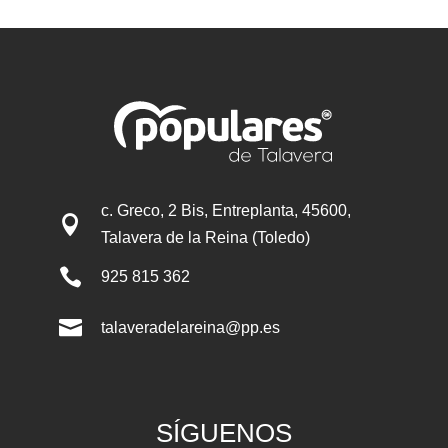
c. Greco, 2 Bis, Entreplanta, 45600,

Talavera de la Reina (Toledo)

925 815 362

talaveradelareina@pp.es
SÍGUENOS