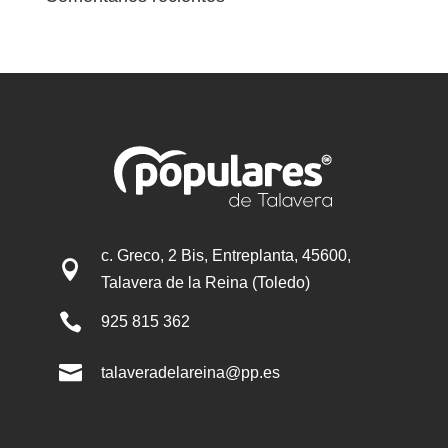
c. Greco, 2 Bis, Entreplanta, 45600,

Talavera de la Reina (Toledo)

925 815 362

talaveradelareina@pp.es