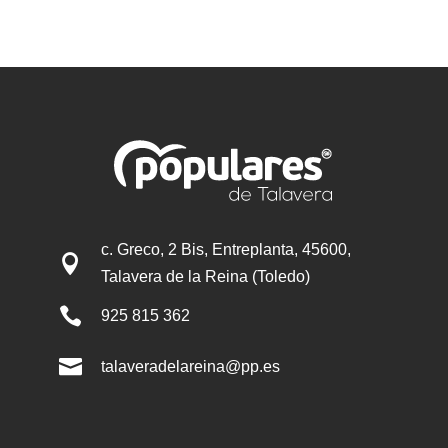
c. Greco, 2 Bis, Entreplanta, 45600,

Talavera de la Reina (Toledo)

925 815 362

talaveradelareina@pp.es