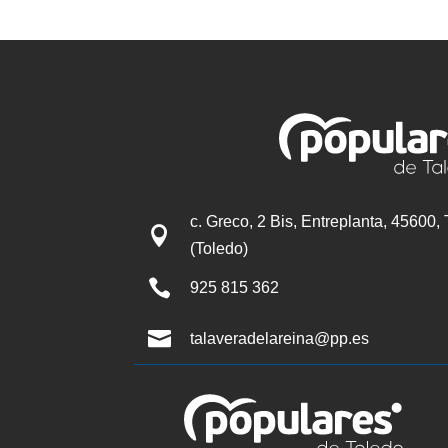
c. Greco, 2 Bis, Entreplanta, 45600,

(Toledo)

925 815 362

talaveradelareina@pp.es