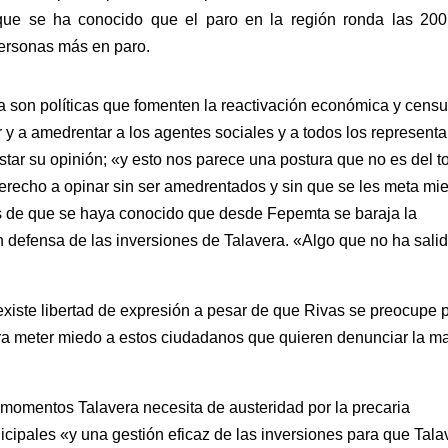
que se ha conocido que el paro en la región ronda las 200
personas más en paro.
ra son políticas que fomenten la reactivación económica y cens
 y a amedrentar a los agentes sociales y a todos los represent
tar su opinión; «y esto nos parece una postura que no es del t
derecho a opinar sin ser amedrentados y sin que se les meta mi
s de que se haya conocido que desde Fepemta se baraja la
n defensa de las inversiones de Talavera. «Algo que no ha sali
xiste libertad de expresión a pesar de que Rivas se preocupe 
ra meter miedo a estos ciudadanos que quieren denunciar la m
s momentos Talavera necesita de austeridad por la precaria
icipales «y una gestión eficaz de las inversiones para que Tala