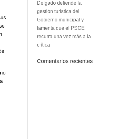
Delgado defiende la
gestión turística del
sus
Gobierno municipal y
 se
lamenta que el PSOE
en
recurra una vez más a la
crítica
de
Comentarios recientes
rno
ra