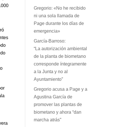
.000
Gregorio: «No he recibido
ni una sola llamada de
Page durante los días de
uró
emergencia»
antes
García-Barroso:
odo
“La autorización ambiental
edo
de la planta de biometano
corresponde íntegramente
do
a la Junta y no al
Ayuntamiento”
por
Gregorio acusa a Page y a
ala
Agustina García de
promover las plantas de
biometano y ahora “dan
marcha atrás”
vera