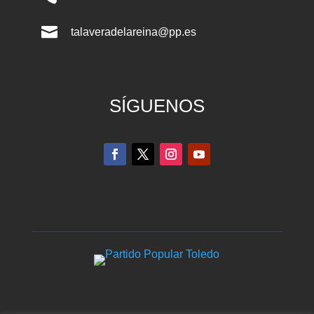

talaveradelareina@pp.es
SÍGUENOS