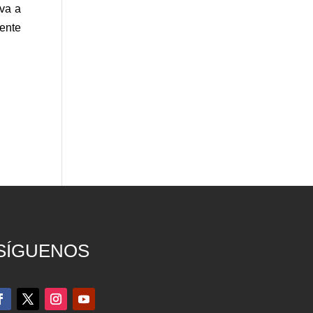
 va a
ente
SÍGUENOS