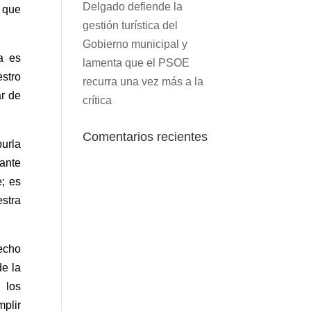
Delgado defiende la
 que
gestión turística del
Gobierno municipal y
a es
lamenta que el PSOE
estro
recurra una vez más a la
r de
crítica
Comentarios recientes
urla
lante
e; es
stra
echo
de la
 los
mplir