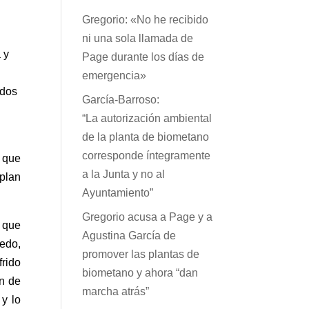
Gregorio: «No he recibido
ni una sola llamada de
 y
Page durante los días de
emergencia»
ados
García-Barroso:
“La autorización ambiental
de la planta de biometano
corresponde íntegramente
 que
a la Junta y no al
 plan
Ayuntamiento”
Gregorio acusa a Page y a
, que
Agustina García de
ledo,
promover las plantas de
frido
biometano y ahora “dan
en de
marcha atrás”
 y lo