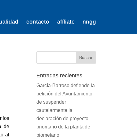
ualidad
contacto
afíliate
nngg
Entradas recientes
García-Barroso defiende la
petición del Ayuntamiento
de suspender
cautelarmente la
r los
declaración de proyecto
a de
prioritario de la planta de
o al
biometano