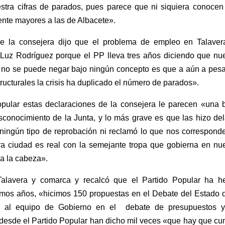
stra cifras de parados, pues parece que ni siquiera conocen
ente mayores a las de Albacete».
e la consejera dijo que el problema de empleo en Talaver
ri Luz Rodríguez porque el PP lleva tres años diciendo que nu
e no se puede negar bajo ningún concepto es que a aún a pesa
ucturales la crisis ha duplicado el número de parados».
pular estas declaraciones de la consejera le parecen «una b
sconocimiento de la Junta, y lo más grave es que las hizo de
 ningún tipo de reprobación ni reclamó lo que nos correspond
a ciudad es real con la semejante tropa que gobierna en nue
a la cabeza».
Talavera y comarca y recalcó que el Partido Popular ha h
ltimos años, «hicimos 150 propuestas en el Debate del Estado 
 al equipo de Gobierno en el debate de presupuestos y
e desde el Partido Popular han dicho mil veces «que hay que cu