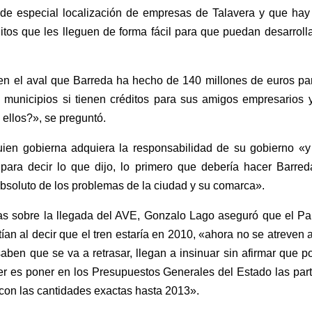
, de especial localización de empresas de Talavera y que hay
tos que les lleguen de forma fácil para que puedan desarroll
 en el aval que Barreda ha hecho de 140 millones de euros pa
 municipios si tienen créditos para sus amigos empresarios y
 ellos?», se preguntó.
uien gobierna adquiera la responsabilidad de su gobierno «y
para decir lo que dijo, lo primero que debería hacer Barred
absoluto de los problemas de la ciudad y su comarca».
stas sobre la llegada del AVE, Gonzalo Lago aseguró que el Pa
ían al decir que el tren estaría en 2010, «ahora no se atreven 
ben que se va a retrasar, llegan a insinuar sin afirmar que p
er es poner en los Presupuestos Generales del Estado las par
 con las cantidades exactas hasta 2013».