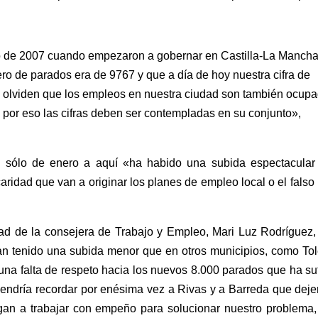
yo de 2007 cuando empezaron a gobernar en Castilla-La Mancha
ero de parados era de 9767 y que a día de hoy nuestra cifra de
e olviden que los empleos en nuestra ciudad son también ocup
 por eso las cifras deben ser contempladas en su conjunto»,
n sólo de enero a aquí «ha habido una subida espectacular
aridad que van a originar los planes de empleo local o el falso
iudad de la consejera de Trabajo y Empleo, Mari Luz Rodríguez
ían tenido una subida menor que en otros municipios, como To
una falta de respeto hacia los nuevos 8.000 parados que ha su
vendría recordar por enésima vez a Rivas y a Barreda que dej
ngan a trabajar con empeño para solucionar nuestro problema,