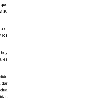
 que
ar su
ra el
 los
 hoy
a es
rtido
a dar
odría
tidas