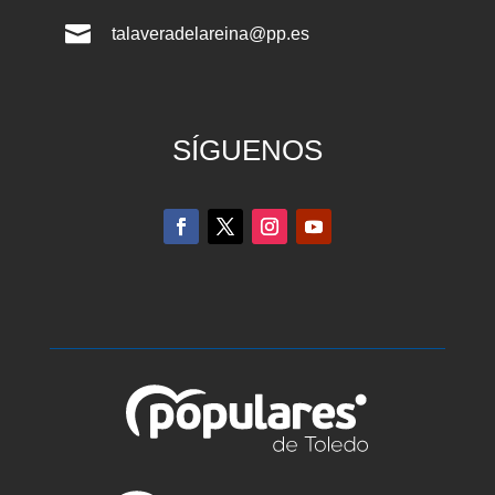

talaveradelareina@pp.es
SÍGUENOS