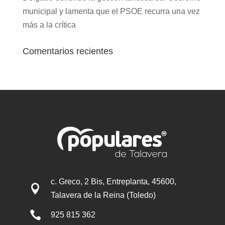
municipal y lamenta que el PSOE recurra una vez
más a la crítica
Comentarios recientes
c. Greco, 2 Bis, Entreplanta, 45600,

Talavera de la Reina (Toledo)

925 815 362