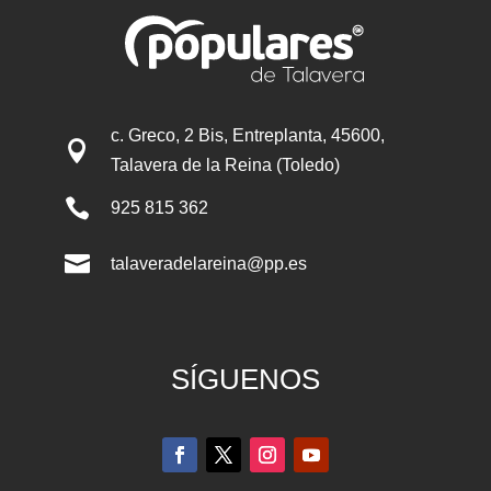
c. Greco, 2 Bis, Entreplanta, 45600,

Talavera de la Reina (Toledo)

925 815 362

talaveradelareina@pp.es
SÍGUENOS