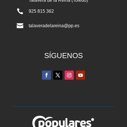
Talavera de la Reina (Toledo)

925 815 362

talaveradelareina@pp.es
SÍGUENOS