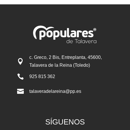
c. Greco, 2 Bis, Entreplanta, 45600,

Talavera de la Reina (Toledo)

925 815 362

talaveradelareina@pp.es
SÍGUENOS