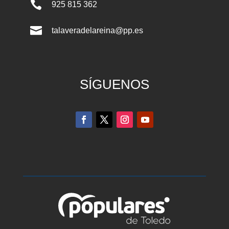

925 815 362

talaveradelareina@pp.es
SÍGUENOS