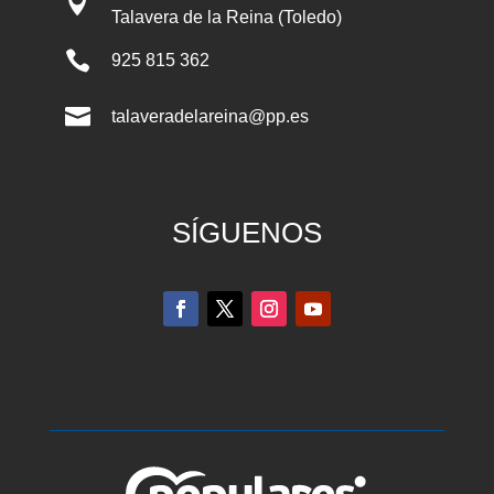

Talavera de la Reina (Toledo)

925 815 362

talaveradelareina@pp.es
SÍGUENOS