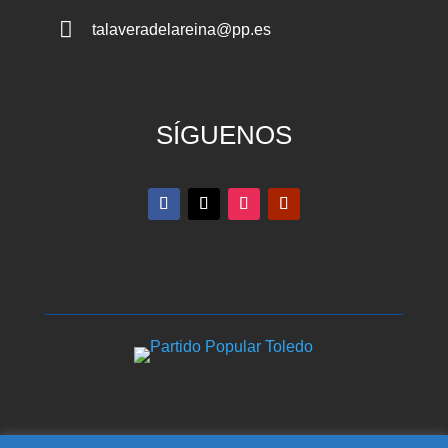

talaveradelareina@pp.es
SÍGUENOS