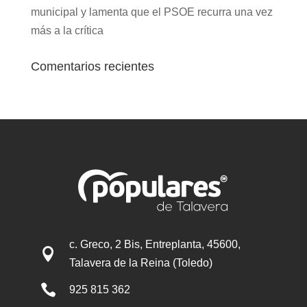
municipal y lamenta que el PSOE recurra una vez
más a la crítica
Comentarios recientes
c. Greco, 2 Bis, Entreplanta, 45600,

Talavera de la Reina (Toledo)

925 815 362