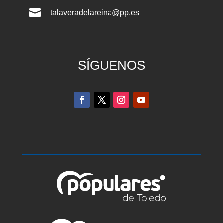

talaveradelareina@pp.es
SÍGUENOS