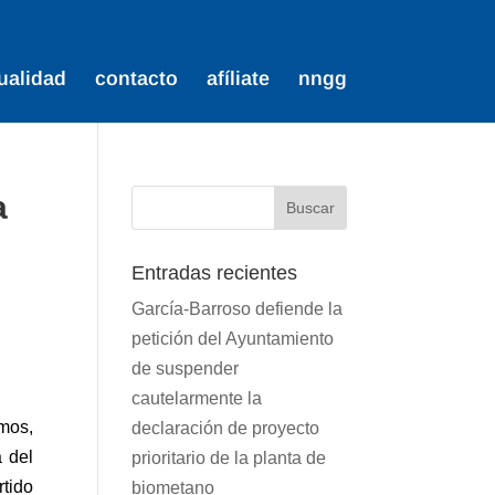
ualidad
contacto
afíliate
nngg
a
Entradas recientes
García-Barroso defiende la
petición del Ayuntamiento
de suspender
cautelarmente la
mos,
declaración de proyecto
 del
prioritario de la planta de
tido
biometano