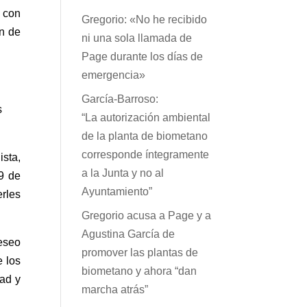
 con
Gregorio: «No he recibido
ón de
ni una sola llamada de
Page durante los días de
emergencia»
García-Barroso:
s
“La autorización ambiental
de la planta de biometano
corresponde íntegramente
ista,
a la Junta y no al
19 de
Ayuntamiento”
erles
Gregorio acusa a Page y a
Agustina García de
eseo
promover las plantas de
e los
biometano y ahora “dan
dad y
marcha atrás”