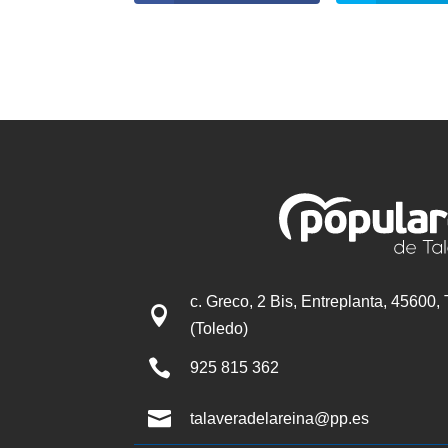
c. Greco, 2 Bis, Entreplanta, 45600,

(Toledo)

925 815 362

talaveradelareina@pp.es