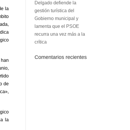
Delgado defiende la
e la
gestión turística del
bito
Gobierno municipal y
ada,
lamenta que el PSOE
dica
recurra una vez más a la
ógico
crítica
Comentarios recientes
 han
unio,
rtido
to de
ca»,
ógico
a la