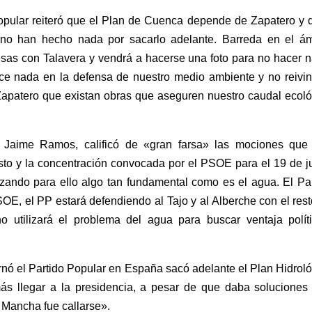
opular reiteró que el Plan de Cuenca depende de Zapatero y d
 no han hecho nada por sacarlo adelante. Barreda en el ám
sas con Talavera y vendrá a hacerse una foto para no hacer n
ce nada en la defensa de nuestro medio ambiente y no reivin
 Zapatero que existan obras que aseguren nuestro caudal ecol
al Jaime Ramos, calificó de «gran farsa» las mociones que
sto y la concentración convocada por el PSOE para el 19 de j
lizando para ello algo tan fundamental como es el agua. El Pa
PSOE, el PP estará defendiendo al Tajo y al Alberche con el res
o utilizará el problema del agua para buscar ventaja políti
nó el Partido Popular en España sacó adelante el Plan Hidrol
s llegar a la presidencia, a pesar de que daba soluciones 
a Mancha fue callarse».