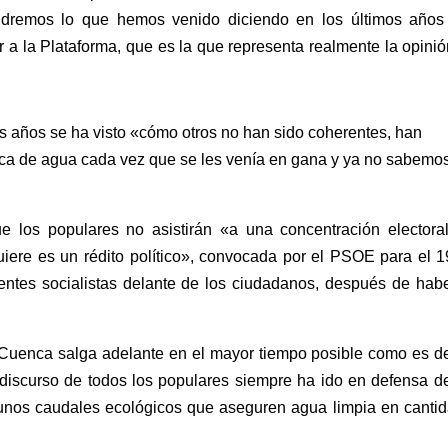
ndremos lo que hemos venido diciendo en los últimos años
 a la Plataforma, que es la que representa realmente la opini
s años se ha visto «cómo otros no han sido coherentes, han
tica de agua cada vez que se les venía en gana y ya no sabemo
ue los populares no asistirán «a una concentración electoral
quiere es un rédito político», convocada por el PSOE para el 
igentes socialistas delante de los ciudadanos, después de hab
e Cuenca salga adelante en el mayor tiempo posible como es d
 discurso de todos los populares siempre ha ido en defensa d
e unos caudales ecológicos que aseguren agua limpia en canti