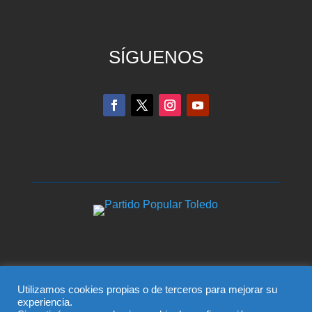
SÍGUENOS
© Partido Popular de Talavera – C/ Greco, 2 BIS –
Utilizamos cookies propias o de terceros para mejorar su
experiencia.
Entreplanta, 45600, Talavera de la Reina (Toledo),