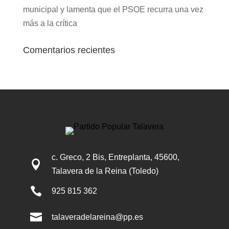
municipal y lamenta que el PSOE recurra una vez
más a la crítica
Comentarios recientes
c. Greco, 2 Bis, Entreplanta, 45600,

Talavera de la Reina (Toledo)

925 815 362

talaveradelareina@pp.es