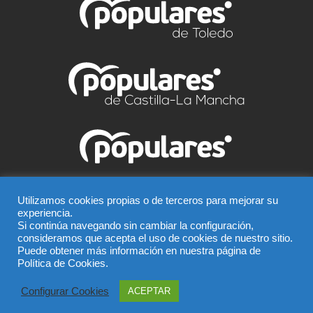
© Partido Popular de Talavera – C/ Greco, 2 BIS –
Utilizamos cookies propias o de terceros para mejorar su
experiencia.
Entreplanta, 45600, Talavera de la Reina (Toledo),
Si continúa navegando sin cambiar la configuración,
Teléfono 925 815 362
consideramos que acepta el uso de cookies de nuestro sitio.
Puede obtener más información en nuestra página de
El uso de este sitio implica la aceptación del
aviso legal
,
Política de Cookies.
la
política de privacidad
y la
política de cookies
del
Partido Popular
Configurar Cookies
ACEPTAR