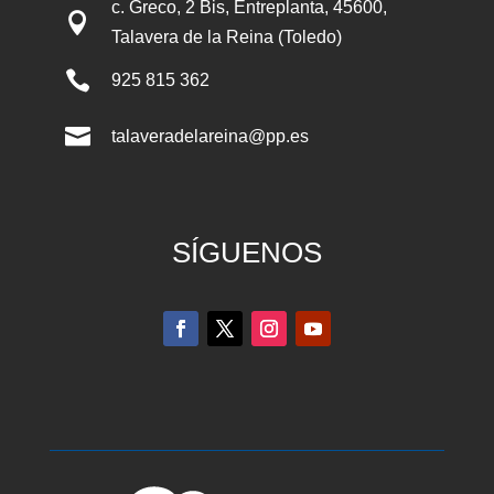
c. Greco, 2 Bis, Entreplanta, 45600,

Talavera de la Reina (Toledo)

925 815 362

talaveradelareina@pp.es
SÍGUENOS