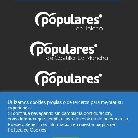
© Partido Popular de Talavera – C/ Greco, 2 BIS –
Utilizamos cookies propias o de terceros para mejorar su
experiencia.
Entreplanta, 45600, Talavera de la Reina (Toledo),
Si continúa navegando sin cambiar la configuración,
Teléfono 925 815 362
consideramos que acepta el uso de cookies de nuestro sitio.
Puede obtener más información en nuestra página de
El uso de este sitio implica la aceptación del
aviso legal
,
Política de Cookies.
la
política de privacidad
y la
política de cookies
del