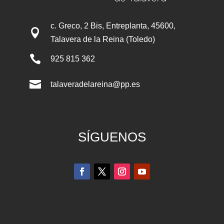
c. Greco, 2 Bis, Entreplanta, 45600,

Talavera de la Reina (Toledo)

925 815 362

talaveradelareina@pp.es
SÍGUENOS