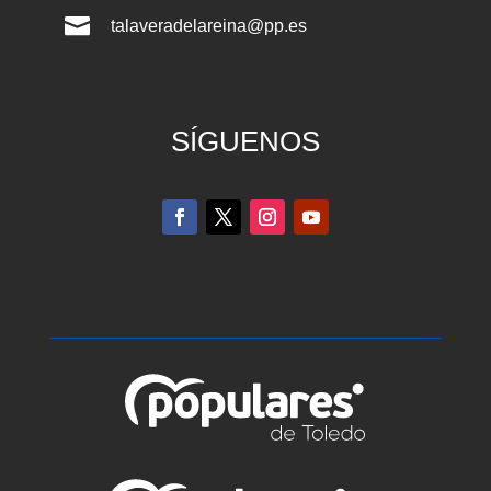

talaveradelareina@pp.es
SÍGUENOS