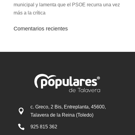
municipal y lamenta que el PSOE recurra una vez
más a la crítica
Comentarios recientes
c. Greco, 2 Bis, Entreplanta, 45600,

Talavera de la Reina (Toledo)

925 815 362