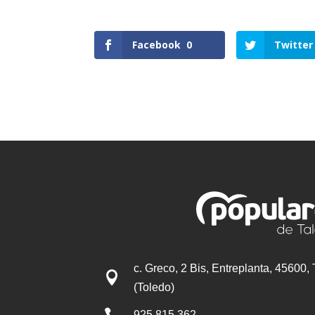
Facebook
0
Twitter
c. Greco, 2 Bis, Entreplanta, 45600,

(Toledo)

925 815 362