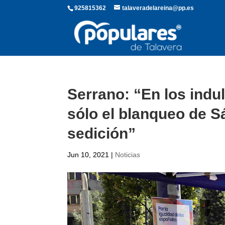
925815362
talaveradelareina@pp.es
Serrano: “En los indul
sólo el blanqueo de 
sedición”
Jun 10, 2021
|
Noticias