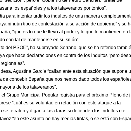
r sedición”, pero el Gobierno de Pedro Sánchez “pretende
ar a los españoles y a los talaveranos por tontos”.
ia para intentar urdir los indultos de una manera completamen
haya ningún tipo de contestación a su acción de gobierno” y su h
paña, “que es lo que le llevó al poder y lo que le mantienen en 
do con tal de mantenerse en su sillón”.
ito del PSOE”, ha subrayado Serrano, que se ha referido tambié
, ya que hace declaraciones en contra de los indultos “pero des
 regionales”.
aldesa, Agustina García “callan ante esta situación que supone 
nera de concebir España que nos hemos dado todos los españole
ayoría de los talaveranos”.
el Grupo Municipal Popular registra para el próximo Pleno de 
rese “cuál es su voluntad en relación con este ataque a la
e retraten y digan a las claras si defienden los indultos o el
ortavoz “en este asunto no hay medias tintas, o se está con Espa