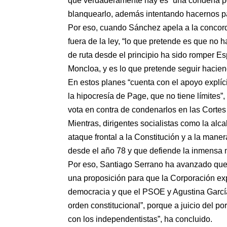
que verdaderamente hay es “una condena po
blanquearlo, además intentando hacernos pas
Por eso, cuando Sánchez apela a la concord
fuera de la ley, “lo que pretende es que no 
de ruta desde el principio ha sido romper Es
Moncloa, y es lo que pretende seguir hacien
En estos planes “cuenta con el apoyo explíc
la hipocresía de Page, que no tiene límites”
vota en contra de condenarlos en las Cortes
Mientras, dirigentes socialistas como la alc
ataque frontal a la Constitución y a la ma
desde el año 78 y que defiende la inmensa m
Por eso, Santiago Serrano ha avanzado que 
una proposición para que la Corporación exp
democracia y que el PSOE y Agustina García s
orden constitucional”, porque a juicio del p
con los independentistas”, ha concluido.