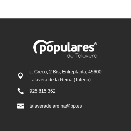
c. Greco, 2 Bis, Entreplanta, 45600,

Talavera de la Reina (Toledo)

925 815 362

talaveradelareina@pp.es