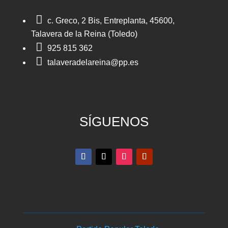

c. Greco, 2 Bis, Entreplanta, 45600,
Talavera de la Reina (Toledo)

925 815 362

talaveradelareina@pp.es
SÍGUENOS