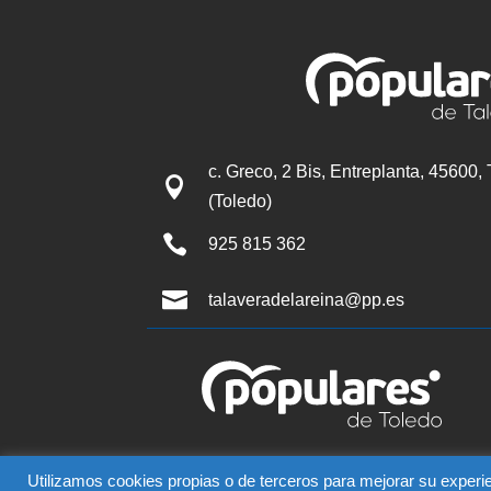
c. Greco, 2 Bis, Entreplanta, 45600,

(Toledo)

925 815 362

talaveradelareina@pp.es
© Partido Popular de Tala
Utilizamos cookies propias o de terceros para mejorar su experie