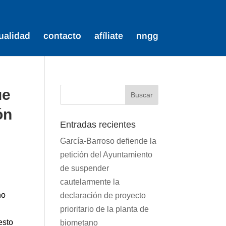
ualidad
contacto
afíliate
nngg
ue
ón
Entradas recientes
García-Barroso defiende la
petición del Ayuntamiento
de suspender
cautelarmente la
ho
declaración de proyecto
prioritario de la planta de
esto
biometano