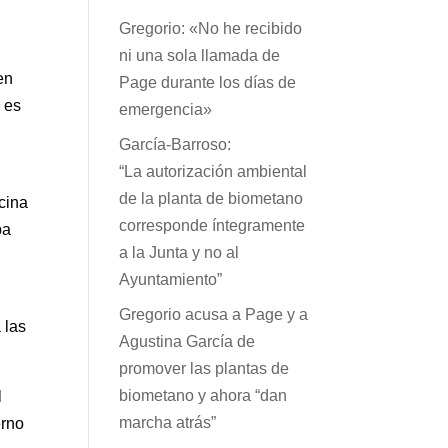
Gregorio: «No he recibido
ni una sola llamada de
en
Page durante los días de
 es
emergencia»
García-Barroso:
“La autorización ambiental
de la planta de biometano
icina
corresponde íntegramente
pa
a la Junta y no al
Ayuntamiento”
Gregorio acusa a Page y a
 las
Agustina García de
promover las plantas de
biometano y ahora “dan
l
marcha atrás”
erno