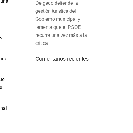
 una
Delgado defiende la
gestión turística del
Gobierno municipal y
lamenta que el PSOE
recurra una vez más a la
os
crítica
Comentarios recientes
rano
que
de
.
onal