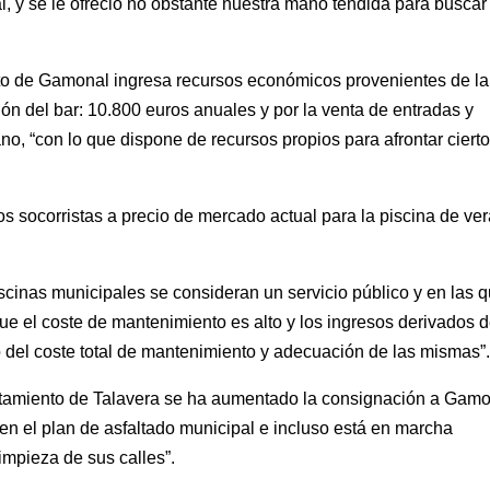
, y se le ofreció no obstante nuestra mano tendida para buscar
to de Gamonal ingresa recursos económicos provenientes de la
ación del bar: 10.800 euros anuales y por la venta de entradas y
no, “con lo que dispone de recursos propios para afrontar ciert
os socorristas a precio de mercado actual para la piscina de ve
iscinas municipales se consideran un servicio público y en las 
que el coste de mantenimiento es alto y los ingresos derivados 
 del coste total de mantenimiento y adecuación de las mismas”
tamiento de Talavera se ha aumentado la consignación a Gam
r en el plan de asfaltado municipal e incluso está en marcha
limpieza de sus calles”.