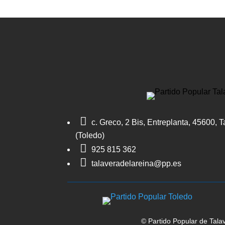

c. Greco, 2 Bis, Entreplanta, 45600, 
(Toledo)

925 815 362

talaveradelareina@pp.es
© Partido Popular de Tala