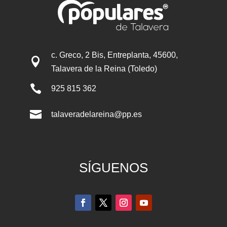
c. Greco, 2 Bis, Entreplanta, 45600,

Talavera de la Reina (Toledo)

925 815 362

talaveradelareina@pp.es
SÍGUENOS