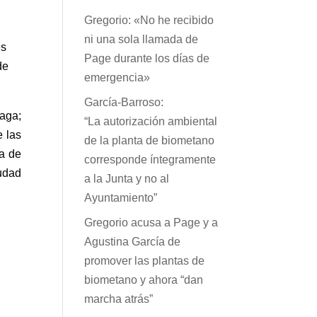
Gregorio: «No he recibido
ni una sola llamada de
es
Page durante los días de
de
emergencia»
García-Barroso:
raga;
“La autorización ambiental
 las
de la planta de biometano
ia de
corresponde íntegramente
iudad
a la Junta y no al
Ayuntamiento”
Gregorio acusa a Page y a
Agustina García de
promover las plantas de
biometano y ahora “dan
marcha atrás”