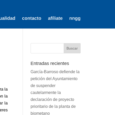
ualidad
contacto
afíliate
nngg
Entradas recientes
García-Barroso defiende la
petición del Ayuntamiento
de suspender
ra la
cautelarmente la
on la
declaración de proyecto
ar la
prioritario de la planta de
jeres
biometano