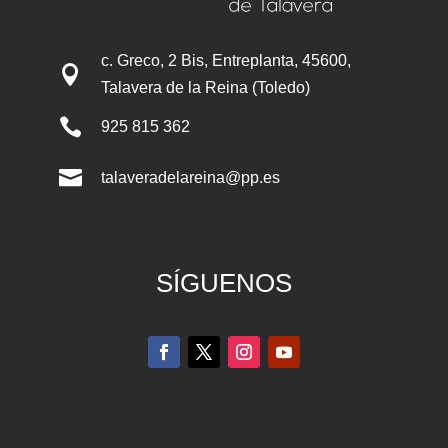
c. Greco, 2 Bis, Entreplanta, 45600,

Talavera de la Reina (Toledo)

925 815 362

talaveradelareina@pp.es
SÍGUENOS