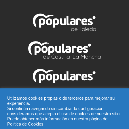
© Partido Popular de Talavera – C/ Greco, 2 BIS –
Utilizamos cookies propias o de terceros para mejorar su
experiencia.
Entreplanta, 45600, Talavera de la Reina (Toledo),
Si continúa navegando sin cambiar la configuración,
Teléfono 925 815 362
consideramos que acepta el uso de cookies de nuestro sitio.
Puede obtener más información en nuestra página de
El uso de este sitio implica la aceptación del
aviso legal
,
Política de Cookies.
la
política de privacidad
y la
política de cookies
del