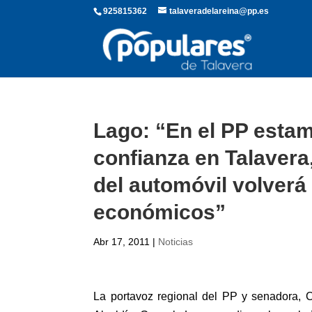
925815362
talaveradelareina@pp.es
Lago: “En el PP esta
confianza en Talavera,
del automóvil volverá
económicos”
Abr 17, 2011
|
Noticias
La portavoz regional del PP y senadora, C