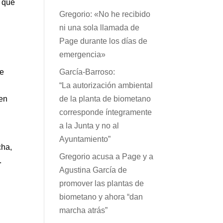
s que
Gregorio: «No he recibido
ni una sola llamada de
Page durante los días de
emergencia»
de
García-Barroso:
“La autorización ambiental
 en
de la planta de biometano
corresponde íntegramente
a la Junta y no al
Ayuntamiento”
cha,
Gregorio acusa a Page y a
.
Agustina García de
promover las plantas de
biometano y ahora “dan
marcha atrás”