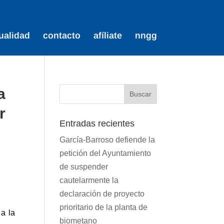
ualidad
contacto
afíliate
nngg
a
r
Entradas recientes
García-Barroso defiende la
petición del Ayuntamiento
de suspender
cautelarmente la
declaración de proyecto
prioritario de la planta de
a la
biometano