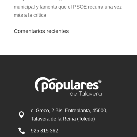
municipal y lamenta que el PSOE recurra una vez
más a la crítica
Comentarios recientes
c. Greco, 2 Bis, Entreplanta, 45600,

Talavera de la Reina (Toledo)

925 815 362