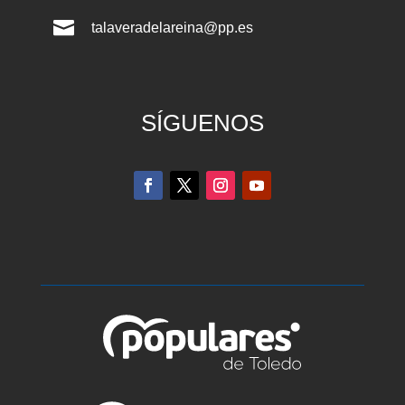

talaveradelareina@pp.es
SÍGUENOS