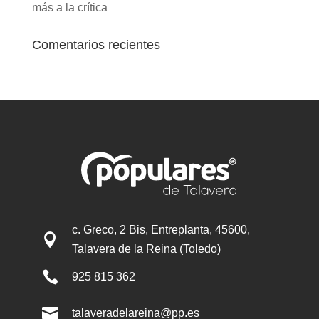
más a la crítica
Comentarios recientes
c. Greco, 2 Bis, Entreplanta, 45600,

Talavera de la Reina (Toledo)

925 815 362

talaveradelareina@pp.es