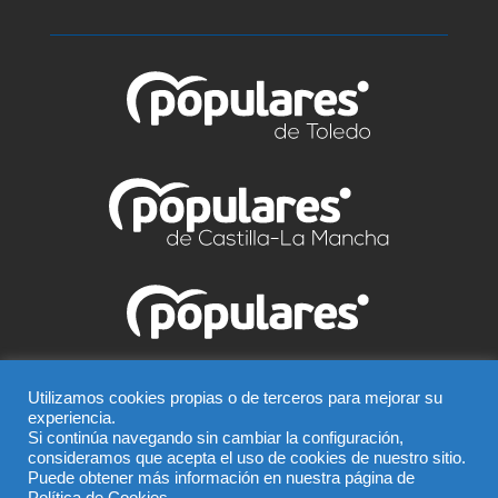
© Partido Popular de Talavera – C/ Greco, 2 BIS –
Utilizamos cookies propias o de terceros para mejorar su
experiencia.
Entreplanta, 45600, Talavera de la Reina (Toledo),
Si continúa navegando sin cambiar la configuración,
Teléfono 925 815 362
consideramos que acepta el uso de cookies de nuestro sitio.
Puede obtener más información en nuestra página de
El uso de este sitio implica la aceptación del
aviso legal
,