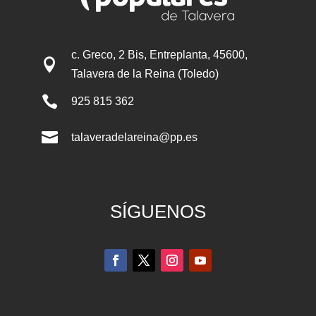
c. Greco, 2 Bis, Entreplanta, 45600,

Talavera de la Reina (Toledo)

925 815 362

talaveradelareina@pp.es
SÍGUENOS