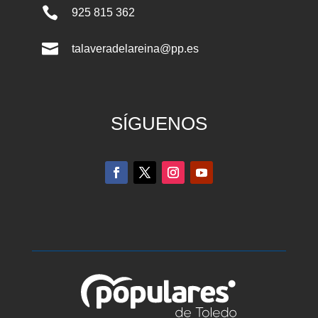

925 815 362

talaveradelareina@pp.es
SÍGUENOS