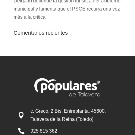
Delgado defiende la gestión turística del Gobierno
municipal y lamenta que el PSOE recurra una vez
más a la crítica
Comentarios recientes
c. Greco, 2 Bis, Entreplanta, 45600,

Talavera de la Reina (Toledo)

925 815 362