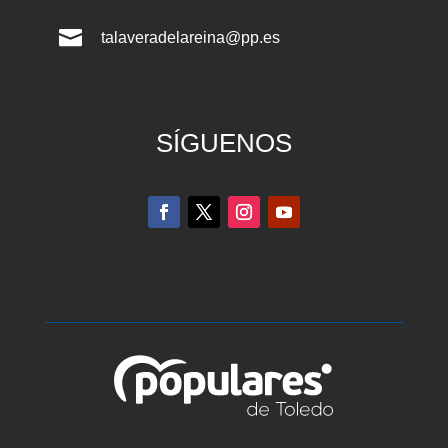

talaveradelareina@pp.es
SÍGUENOS