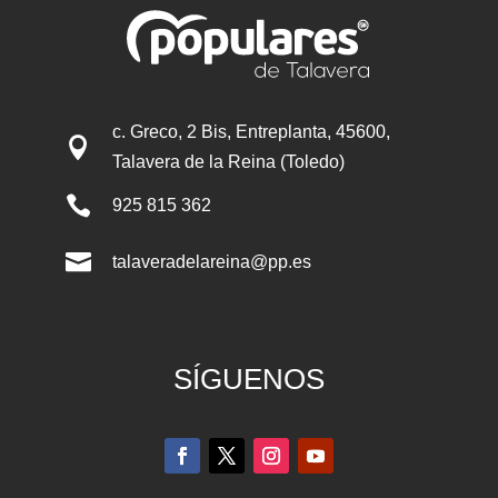
c. Greco, 2 Bis, Entreplanta, 45600,

Talavera de la Reina (Toledo)

925 815 362

talaveradelareina@pp.es
SÍGUENOS