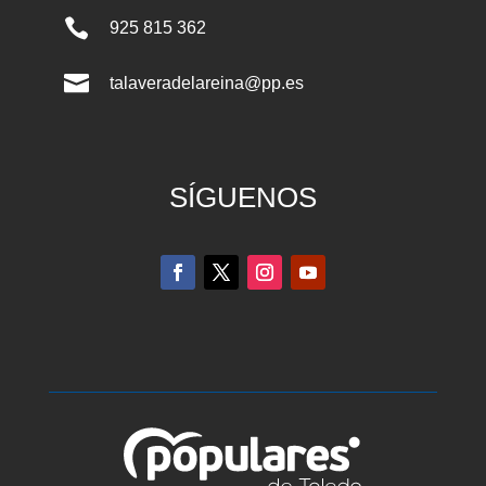

925 815 362

talaveradelareina@pp.es
SÍGUENOS