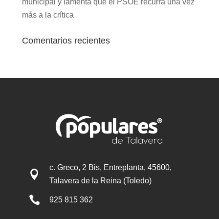
municipal y lamenta que el PSOE recurra una vez
más a la crítica
Comentarios recientes
c. Greco, 2 Bis, Entreplanta, 45600,

Talavera de la Reina (Toledo)

925 815 362