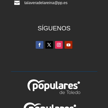

talaveradelareina@pp.es
SÍGUENOS