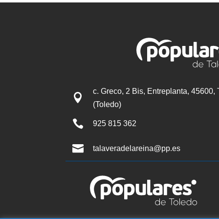
c. Greco, 2 Bis, Entreplanta, 45600,

(Toledo)

925 815 362

talaveradelareina@pp.es