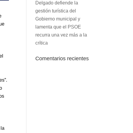
Delgado defiende la
gestión turística del
e
Gobierno municipal y
que
lamenta que el PSOE
recurra una vez más a la
crítica
el
Comentarios recientes
es”.
do
los
 la