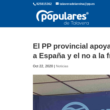
925815362
talaveradelareina@pp.es
El PP provincial apoy
a España y el no a la 
Oct 22, 2020
|
Noticias