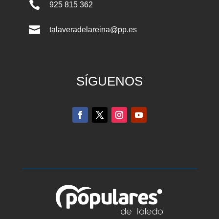

925 815 362

talaveradelareina@pp.es
SÍGUENOS