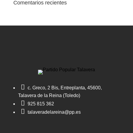
Comentarios recientes

c. Greco, 2 Bis, Entreplanta, 45600,
Talavera de la Reina (Toledo)

925 815 362

talaveradelareina@pp.es