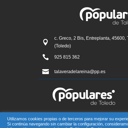
c. Greco, 2 Bis, Entreplanta, 45600,

(Toledo)

925 815 362

talaveradelareina@pp.es
© Partido Popular de Tala
Utilizamos cookies propias o de terceros para mejorar su experie
El uso de este sitio impli
Si continúa navegando sin cambiar la configuración, consideram