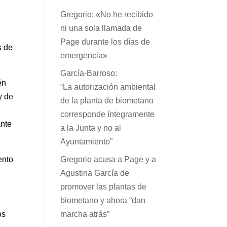
s
Gregorio: «No he recibido
ni una sola llamada de
Page durante los días de
s de
emergencia»
García-Barroso:
én
“La autorización ambiental
y de
de la planta de biometano
r
corresponde íntegramente
ante
a la Junta y no al
Ayuntamiento”
ento
Gregorio acusa a Page y a
n
Agustina García de
promover las plantas de
biometano y ahora “dan
os
marcha atrás”