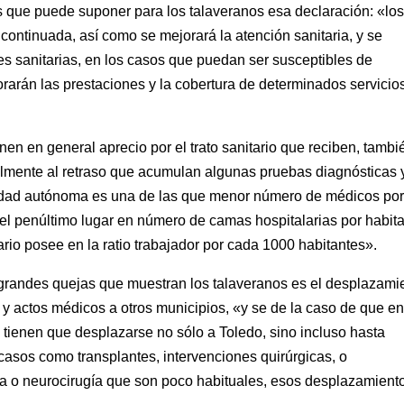
 que puede suponer para los talaveranos esa declaración: «lo
continuada, así como se mejorará la atención sanitaria, y se
nes sanitarias, en los casos que puedan ser susceptibles de
arán las prestaciones y la cobertura de determinados servicio
en en general aprecio por el trato sanitario que reciben, tambi
almente al retraso que acumulan algunas pruebas diagnósticas 
idad autónoma es una de las que menor número de médicos po
el penúltimo lugar en número de camas hospitalarias por habit
rio posee en la ratio trabajador por cada 1000 habitantes».
 grandes quejas que muestran los talaveranos es el desplazami
y actos médicos a otros municipios, «y se de la caso de que e
 tienen que desplazarse no sólo a Toledo, sino incluso hasta
asos como transplantes, intervenciones quirúrgicas, o
ica o neurocirugía que son poco habituales, esos desplazamient