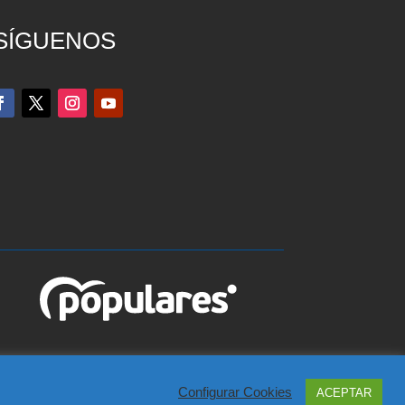
SÍGUENOS
edo), Teléfono 925 815 362
cookies
del Partido Popular
Configurar Cookies
ACEPTAR