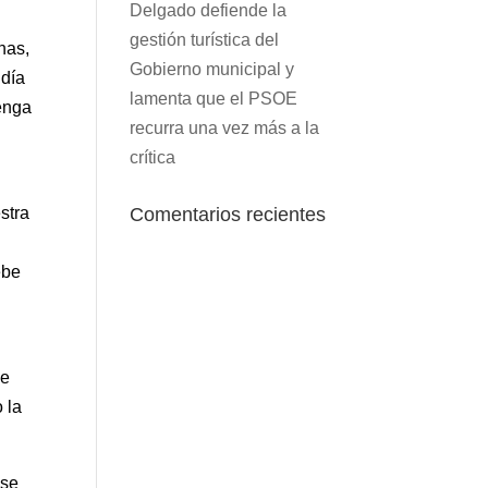
Delgado defiende la
gestión turística del
nas,
Gobierno municipal y
 día
lamenta que el PSOE
tenga
recurra una vez más a la
crítica
stra
Comentarios recientes
ebe
de
 la
 se